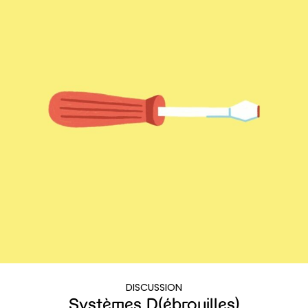
DISCUSSION
Systèmes D(ébrouilles)