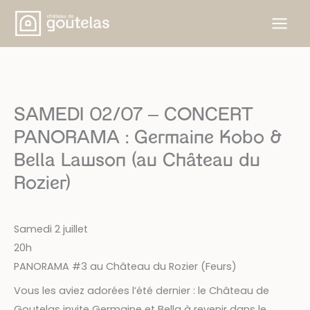
Aller
au
contenu
SAMEDI 02/07 – CONCERT
PANORAMA : Germaine Kobo &
Bella Lawson (au Château du
Rozier)
Samedi 2 juillet
20h
PANORAMA #3 au Château du Rozier (Feurs)
Vous les aviez adorées l’été dernier : le Château de
Goutelas invite Germaine et Bella à revenir dans le