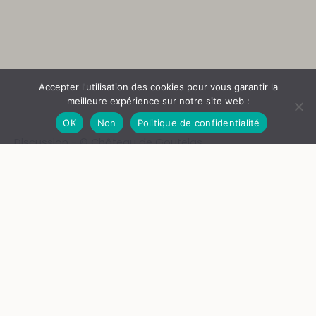
Accepter l'utilisation des cookies pour vous garantir la
meilleure expérience sur notre site web :
OK
Non
Politique de confidentialité
Discussion - © Château de Goutelas
Quelle est la (vraie) dette publique ?
Sandra Laugier, Laurence Scialom, Benjamin Lemoine,
Stéphanie Hennette-Vauchez
Jugés non rentables, trop dépensiers, peu performants, les
services publics sont sans cesse mis sous pression, au nom
d’une nécessaire austérité budgétaire. L’argument de la
dette publique occulte des questions pourtant cruciales :