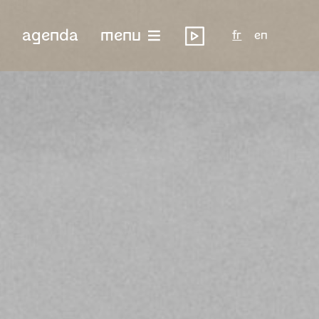
agenda
menu
fr
en