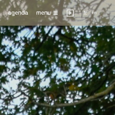
agenda
menu
fr
en