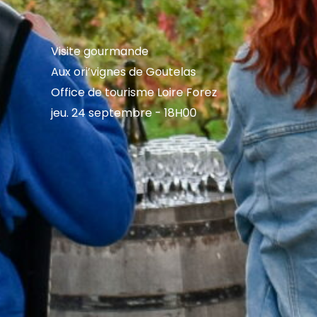
Visite gourmande
Aux ori’vignes de Goutelas
Office de tourisme Loire Forez
jeu. 24 septembre - 18H00