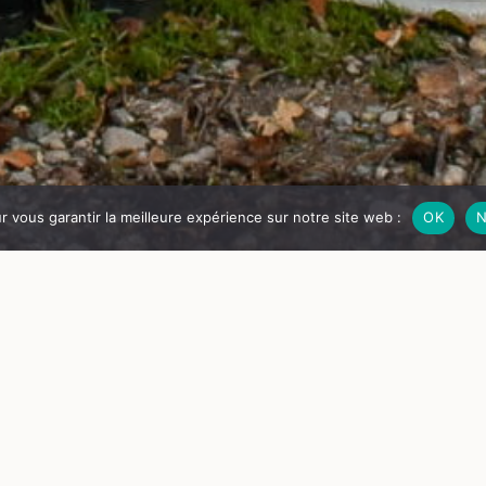
ur vous garantir la meilleure expérience sur notre site web :
OK
N
RÉ
je
18
e Goutelas avec une visite guidée, puis dégustez une