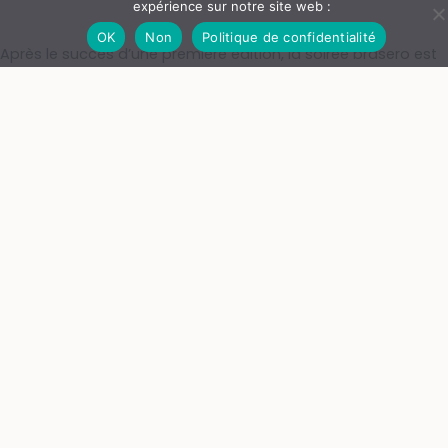
expérience sur notre site web :
OK
Non
Politique de confidentialité
Après le succès d’une première édition, la soirée brasero est
de retour dans la cour du château
(sous la forme d'une
plancha pour éviter tout risque lié au feu)
.
L’équipe de Goutelas et les vigneron·nes du Forez vous
invitent à partager un grand repas accompagné de vins
locaux, dans une ambiance guinguette chaleureuse et
familiale.
PARTENAIRES
En partenariat avec
Vignoble du Forez
.