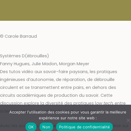
© Carole Barraud
Systèmes D(ébrouilles)
Fanny Hugues, Julie Madon, Morgan Meyer
Des tutos vidéo aux savoir-faire paysans, les pratiques
ingénieuses d’autonomie, de réparation, de débrouille
circulent et se transmettent entre pairs, en dehors des
circuits académiques de production du savoir. Cette
discussion explore la diversité des pratiques l
ow tech
, entre
sciences citoyennes et écologie du quotidien.
Accepter l'utilisation des cookies pour vous garantir la meilleure
expérience sur notre site web :
Avec les sociologues
Fanny Hugues
, autrice d’une thèse sur
OK
Non
Politique de confidentialité