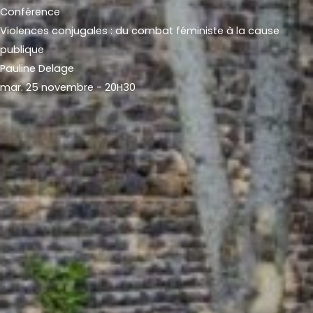
Conférence
Violences conjugales : du combat féministe à la cause
publique
Pauline Delage
mar. 25 novembre - 20H30