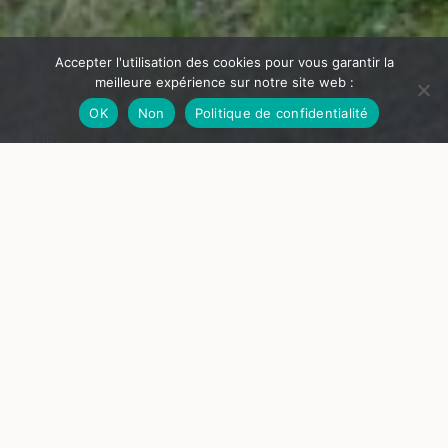
Accepter l'utilisation des cookies pour vous garantir la
meilleure expérience sur notre site web :
OK
Non
Politique de confidentialité
© DR
Violences conjugales : du combat féministe à la cause
publique
Pauline Delage
À l’occasion de la Journée internationale pour l'élimination de
la violence à l'égard des femmes, Goutelas accueille
l’association "Les Amie·s de L’Échappée Belle" et la sociologue
Pauline Delage. Des luttes féministes à la reconnaissance
institutionnelle, comment les violences dans le couple sont-