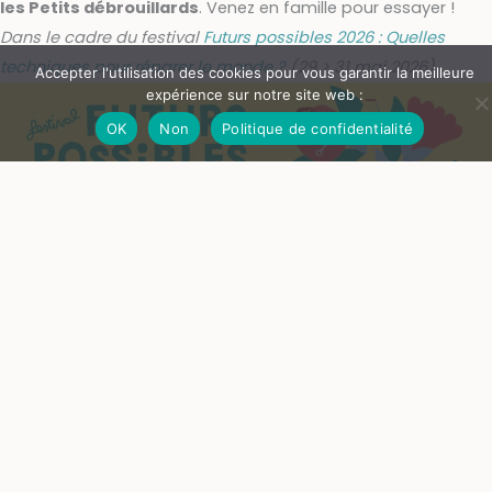
les Petits débrouillards
. Venez en famille pour essayer !
Dans le cadre du festival
Futurs possibles 2026 : Quelles
techniques pour réparer le monde ?
(29 > 31 mai 2026)
Accepter l'utilisation des cookies pour vous garantir la meilleure
expérience sur notre site web :
OK
Non
Politique de confidentialité
RÉSERVATION
dim. 31 mai 2026
16H00
TARIFS
Enfant 5€ · Adulte accompagnant gratuit. Sur
réservation (nombre de places limité).