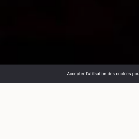
Accepter l'utilisation des cookies po
© La lucarne d'Ariane
Dans l’ombre, la lumière
Khaled Miloudi et Raphaël Goldman