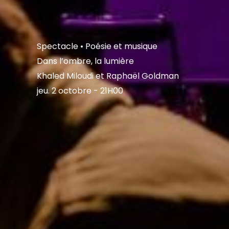
Spectacle
• Poésie et musique
Dans l’ombre, la lumière
Khaled Miloudi et Raphaël Goldman
jeu. 2 octobre - 21H00