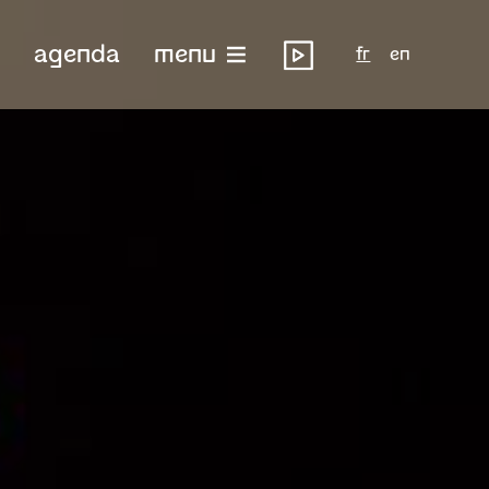
agenda
menu
fr
en