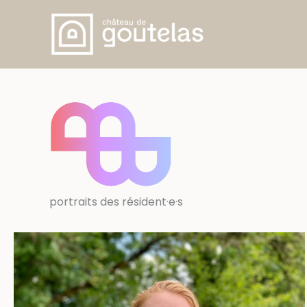
Skip
to
content
portraits des résident·e·s