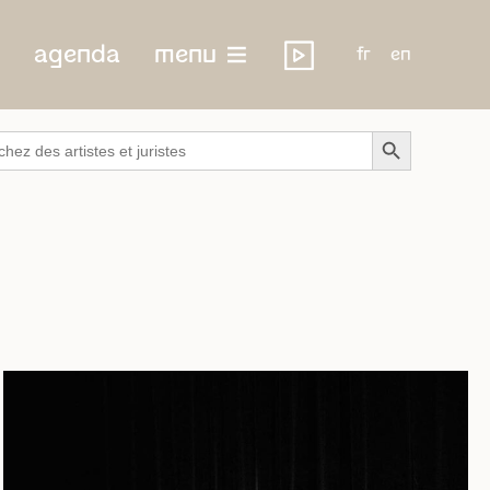
agenda
menu
fr
en
Search Button