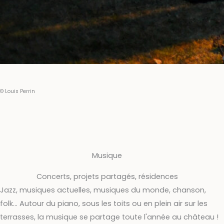
© Louis Perrin
Musique
Concerts, projets partagés, résidences
Jazz, musiques actuelles, musiques du monde, chanson,
folk... Autour du piano, sous les toits ou en plein air sur les
terrasses, la musique se partage toute l'année au château !