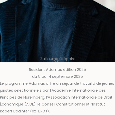
Guillaume Grégoire
© DR
Résident Adamas édition 2025
du 5 au 14 septembre 2025
Le programme Adamas offre un séjour de travail à de jeunes
juristes sélectionné·e·s par l’Académie Internationale des
Principes de Nuremberg, l’Association Internationale de Droit
Économique (AIDE), le Conseil Constitutionnel et l’Institut
Robert Badinter (ex-IERDJ).