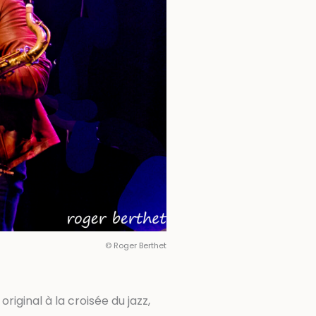
© Roger Berthet
iginal à la croisée du jazz,