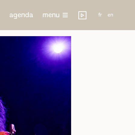
agenda
menu
fr
en