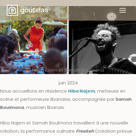
Skip
to
content
© Kenza Wadimoff - © Alberto
Hiba Najem et Samah Boulmona
juin 2024
Nous accueillons en résidence
Hiba Najem
, metteuse en
scène et performeuse libanaise, accompagnée par
Samah
Boulmona
, musicien libanais.
Hiba Najem et Samah Boulmona travaillent à une nouvelle
création, la performance culinaire
Freekeh
(création prévue