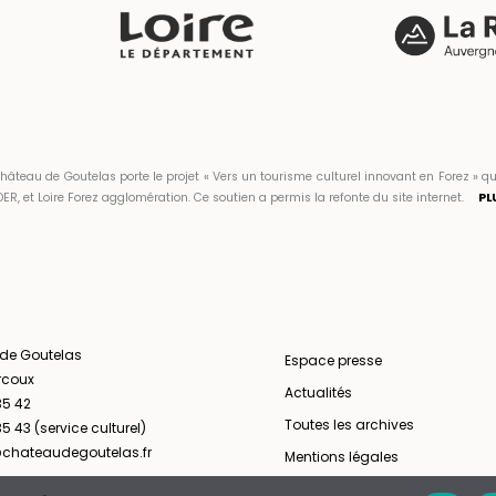
hâteau de Goutelas porte le projet « Vers un tourisme culturel innovant en Forez 
ER, et Loire Forez agglomération. Ce soutien a permis la refonte du site internet.
PL
 de Goutelas
Espace presse
rcoux
Actualités
35 42
Toutes les archives
5 43 (service culturel)
chateaudegoutelas.fr
Mentions légales