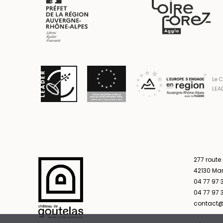
Le C
LEAD
277 route
42130 Ma
04 77 97 
04 77 97 3
contact@