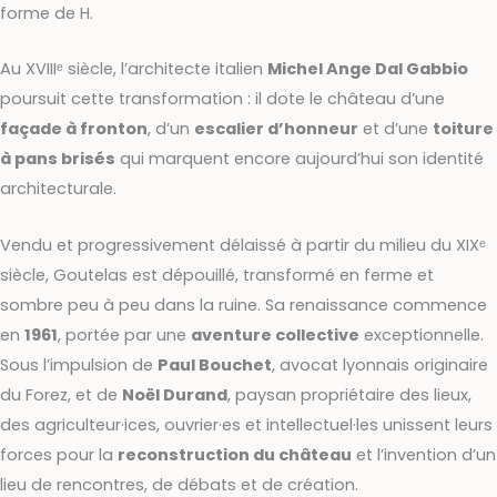
forme de H.
Au XVIIIᵉ siècle, l’architecte italien
Michel Ange Dal Gabbio
poursuit cette transformation : il dote le château d’une
façade à fronton
, d’un
escalier d’honneur
et d’une
toiture
à pans brisés
qui marquent encore aujourd’hui son identité
architecturale.
Vendu et progressivement délaissé à partir du milieu du XIXᵉ
siècle, Goutelas est dépouillé, transformé en ferme et
sombre peu à peu dans la ruine. Sa renaissance commence
en
1961
, portée par une
aventure collective
exceptionnelle.
Sous l’impulsion de
Paul Bouchet
, avocat lyonnais originaire
du Forez, et de
Noël Durand
, paysan propriétaire des lieux,
des agriculteur·ices, ouvrier·es et intellectuel·les unissent leurs
forces pour la
reconstruction du château
et l’invention d’un
lieu de rencontres, de débats et de création.