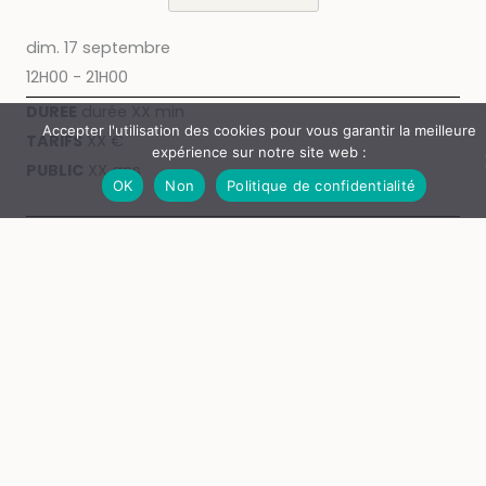
dim. 17 septembre
12H00 - 21H00
DUREE
durée XX min
Accepter l'utilisation des cookies pour vous garantir la meilleure
TARIFS
XX €
expérience sur notre site web :
PUBLIC
XX ans
OK
Non
Politique de confidentialité
INFORMATIONS PRATIQUES
Zone informations pratiques
Sur plusieurs lignes
Avec
mise en forme