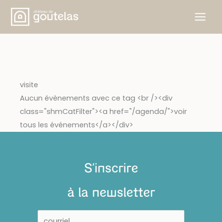
Aller
au
contenu
visite
Aucun évènements avec ce tag <br /><div
class="shmCatFilter"><a href="/agenda/">voir
tous les événements</a></div>
S'inscrire
à la newsletter