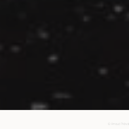
© Arnaud Théval