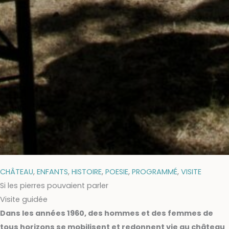
CHÂTEAU
,
ENFANTS
,
HISTOIRE
,
POESIE
,
PROGRAMMÉ
,
VISITE
Si les pierres pouvaient parler
Visite guidée
Dans les années 1960, des hommes et des femmes de
tous horizons se mobilisent et redonnent vie au château