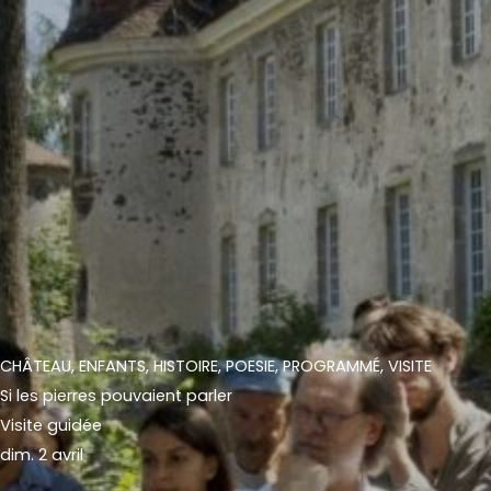
CHÂTEAU
,
ENFANTS
,
HISTOIRE
,
POESIE
,
PROGRAMMÉ
,
VISITE
Si les pierres pouvaient parler
Visite guidée
dim. 2 avril