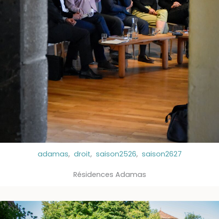
adamas
,
droit
,
saison2526
,
saison2627
Résidences Adamas