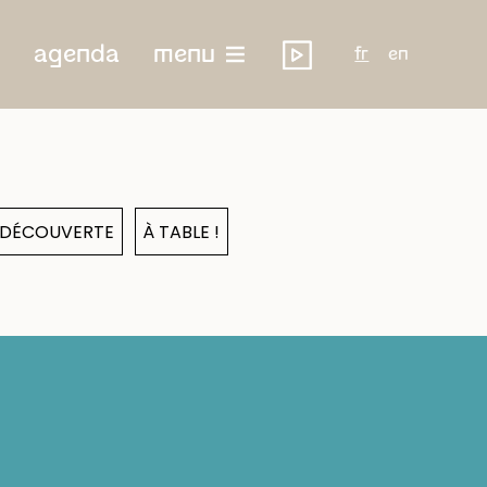
agenda
menu
fr
en
& DÉCOUVERTE
À TABLE !