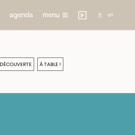
agenda
menu
fr
en
& DÉCOUVERTE
À TABLE !