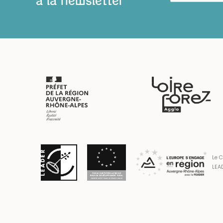
à la newsletter
Le C
LEAD