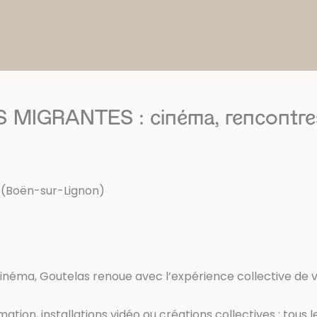
 MIGRANTES : cinéma, rencontres
(Boën-sur-Lignon)
cinéma, Goutelas renoue avec l’expérience collective de vi
tion, installations vidéo ou créations collectives : tous le