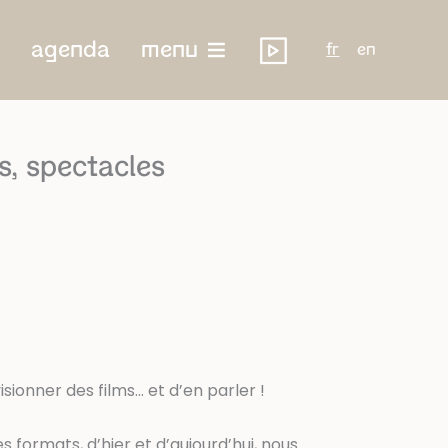
agenda
menu
fr
en
, spectacles
sionner des films… et d’en parler !
s formats, d’hier et d’aujourd’hui, nous