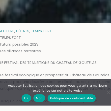
ATELIERS
,
DÉBATS
,
TEMPS FORT
TEMPS FORT
Futurs possibles 2023
Les alliances terrestres
LE FESTIVAL DES TRANSITIONS DU CHÂTEAU DE GOUTELAS
Le festival écologique et prospectif du Château de Goutelas
revient pour une deuxième édition dédiée au sol, cette « zone
Accepter l'utilisation des cookies pour vous garantir la meilleure
critique » qui engendre la vie terrestre dans toute sa diversité.
expérience sur notre site web :
OK
Non
Politique de confidentialité
Jusqu’ici considéré comme un espace à occuper et à
exploiter par les seuls humains, le sol, nourricier et fragile, doit