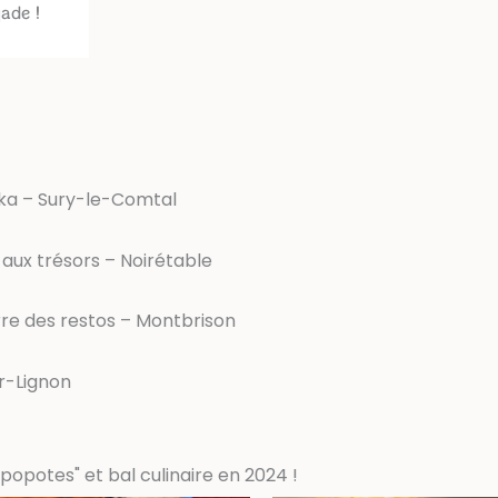
gade !
raka – Sury-le-Comtal
 aux trésors – Noirétable
erre des restos – Montbrison
r-Lignon
popotes" et bal culinaire en 2024 !