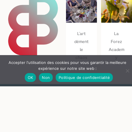
L’art
La
dément
Forez
le
Academ
chaos
y
Accepter l'utilisation des cookies pour vous garantir la meilleure
expérience sur notre site web :
OK
Non
Politique de confidentialité
S'inscrire
à la newsletter