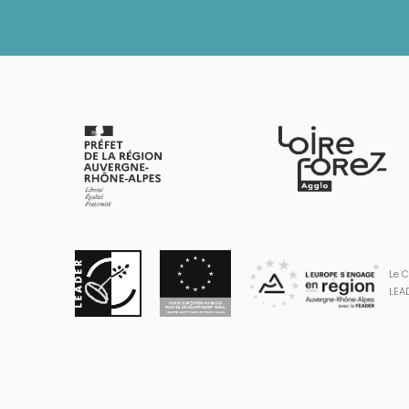
Le C
LEAD