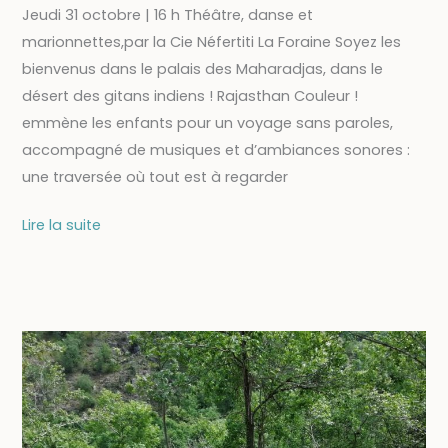
Jeudi 31 octobre | 16 h Théâtre, danse et
marionnettes,par la Cie Néfertiti La Foraine Soyez les
bienvenus dans le palais des Maharadjas, dans le
désert des gitans indiens ! Rajasthan Couleur !
emmène les enfants pour un voyage sans paroles,
accompagné de musiques et d’ambiances sonores :
une traversée où tout est à regarder
31/10
Lire la suite
–
Spectacle
jeune
public
« Rajasthan
couleur
! »
[Spectacle