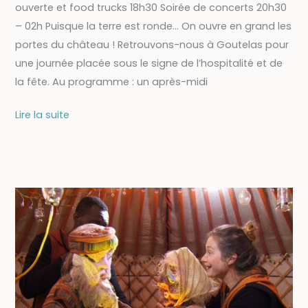
ouverte et food trucks 18h30 Soirée de concerts 20h30
– 02h Puisque la terre est ronde… On ouvre en grand les
portes du château ! Retrouvons-nous à Goutelas pour
une journée placée sous le signe de l’hospitalité et de
la fête. Au programme : un après-midi
13/07
Lire la suite
–
PUISQUE
LA
TERRE
EST
RONDE
:
Fête
du
château