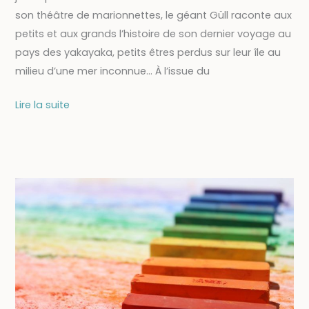
son théâtre de marionnettes, le géant Güll raconte aux
petits et aux grands l’histoire de son dernier voyage au
pays des yakayaka, petits êtres perdus sur leur île au
milieu d’une mer inconnue… À l’issue du
15/04-
Lire la suite
SPECTACLE
DE
MARIONNETTES
:
Güll
et
l’univers