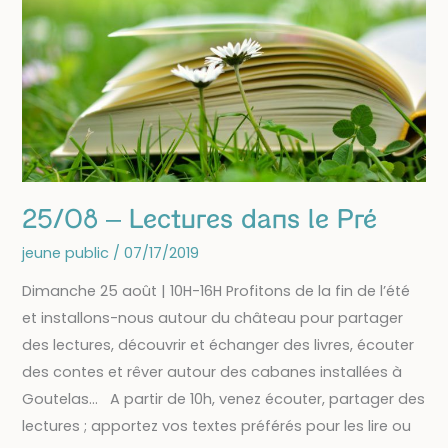
avec
Maya
Bergamote
25/08 – Lectures dans le Pré
jeune public
/
07/17/2019
Dimanche 25 août | 10H-16H Profitons de la fin de l’été
et installons-nous autour du château pour partager
des lectures, découvrir et échanger des livres, écouter
des contes et rêver autour des cabanes installées à
Goutelas… A partir de 10h, venez écouter, partager des
lectures ; apportez vos textes préférés pour les lire ou