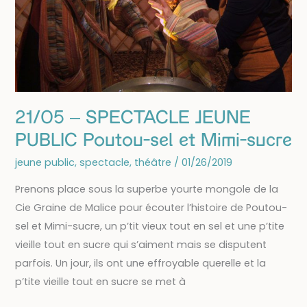
de
Goutelas
21/05 – SPECTACLE JEUNE
PUBLIC Poutou-sel et Mimi-sucre
jeune public
,
spectacle
,
théâtre
/
01/26/2019
Prenons place sous la superbe yourte mongole de la
Cie Graine de Malice pour écouter l’histoire de Poutou-
sel et Mimi-sucre, un p’tit vieux tout en sel et une p’tite
vieille tout en sucre qui s’aiment mais se disputent
parfois. Un jour, ils ont une effroyable querelle et la
p’tite vieille tout en sucre se met à