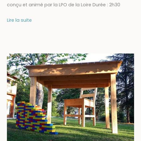
conçu et animé par la LPO de la Loire Durée : 2h30
18/09
Lire la suite
–
Atelier
« Oiseaux
et
petites
bêtes »