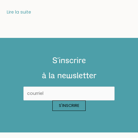
19/02
Lire la suite
–
SPECTACLE
MUSICAL
JEUNE
PUBLIC
S'inscrire
:
La
à la newsletter
révolte
des
couleurs