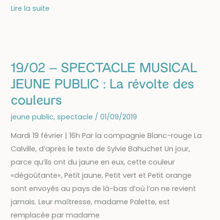
19/02
Lire la suite
–
ATELIER
JEUNESSE
:
19/02 – SPECTACLE MUSICAL
arts
JEUNE PUBLIC : La révolte des
plastiques
couleurs
avec
Véronique
jeune public
,
spectacle
/
01/09/2019
Peytour
Mardi 19 février | 16h Par la compagnie Blanc-rouge La
Calville, d’après le texte de Sylvie Bahuchet Un jour,
parce qu’ils ont du jaune en eux, cette couleur
«dégoûtante», Petit jaune, Petit vert et Petit orange
sont envoyés au pays de là-bas d’où l’on ne revient
jamais. Leur maîtresse, madame Palette, est
remplacée par madame