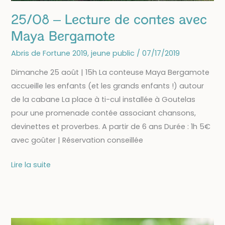
25/08 – Lecture de contes avec
Maya Bergamote
Abris de Fortune 2019
,
jeune public
/
07/17/2019
Dimanche 25 août | 15h La conteuse Maya Bergamote
accueille les enfants (et les grands enfants !) autour
de la cabane La place à ti-cul installée à Goutelas
pour une promenade contée associant chansons,
devinettes et proverbes. A partir de 6 ans Durée : 1h 5€
avec goûter | Réservation conseillée
25/08
Lire la suite
–
Lecture
de
contes