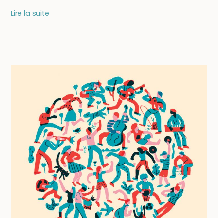
25/08
Lire la suite
–
Lectures
dans
le
Pré