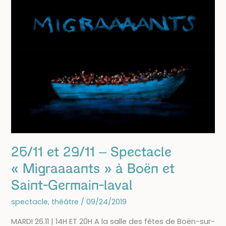
Boën-
sur-
lignon
26/11 et 29/11 – Spectacle
« Migraaaants » à Boën et
Saint-Germain-laval
spectacle
,
théâtre
/
09/24/2019
MARDI 26.11 | 14H ET 20H A la salle des fêtes de Boën-sur-