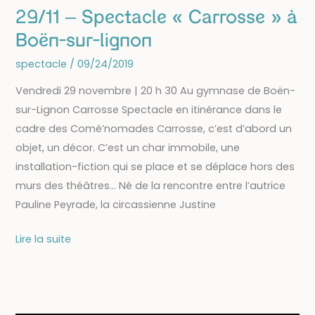
29/11 – Spectacle « Carrosse » à
Boën-sur-lignon
spectacle
/
09/24/2019
Vendredi 29 novembre | 20 h 30 Au gymnase de Boën-
sur-Lignon Carrosse Spectacle en itinérance dans le
cadre des Comé’nomades Carrosse, c’est d’abord un
objet, un décor. C’est un char immobile, une
installation-fiction qui se place et se déplace hors des
murs des théâtres… Né de la rencontre entre l’autrice
Pauline Peyrade, la circassienne Justine
29/11
Lire la suite
–
Spectacle
« Carrosse »
à