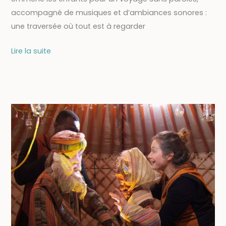
accompagné de musiques et d’ambiances sonores :
une traversée où tout est à regarder
31/10
Lire la suite
–
Spectacle
jeune
public
« Rajasthan
couleur
! »
[Spectacle
complet]