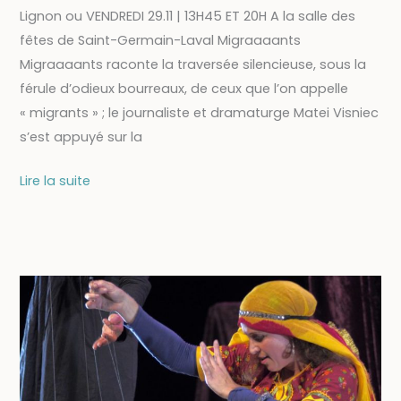
Lignon ou VENDREDI 29.11 | 13H45 ET 20H A la salle des
fêtes de Saint-Germain-Laval Migraaaants
Migraaaants raconte la traversée silencieuse, sous la
férule d’odieux bourreaux, de ceux que l’on appelle
« migrants » ; le journaliste et dramaturge Matei Visniec
s’est appuyé sur la
26/11
Lire la suite
et
29/11
–
Spectacle
« Migraaaants »
à
Boën
et
Saint-