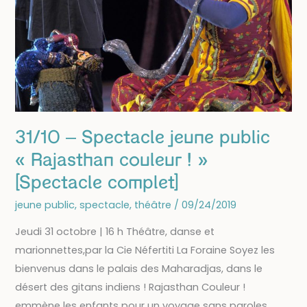
Germain-
laval
31/10 – Spectacle jeune public
« Rajasthan couleur ! »
[Spectacle complet]
jeune public
,
spectacle
,
théâtre
/
09/24/2019
Jeudi 31 octobre | 16 h Théâtre, danse et
marionnettes,par la Cie Néfertiti La Foraine Soyez les
bienvenus dans le palais des Maharadjas, dans le
désert des gitans indiens ! Rajasthan Couleur !
emmène les enfants pour un voyage sans paroles,