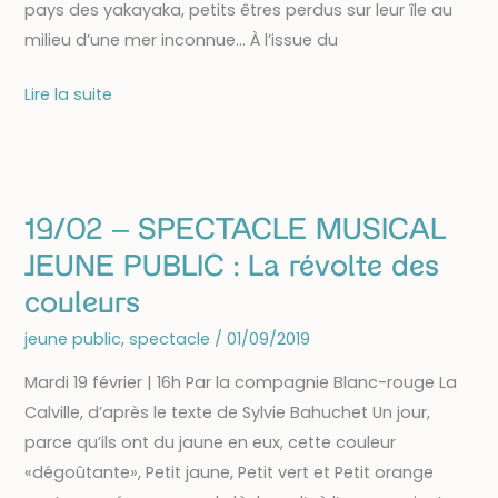
pays des yakayaka, petits êtres perdus sur leur île au
milieu d’une mer inconnue… À l’issue du
15/04-
Lire la suite
SPECTACLE
DE
MARIONNETTES
:
19/02 – SPECTACLE MUSICAL
Güll
JEUNE PUBLIC : La révolte des
et
couleurs
l’univers
jeune public
,
spectacle
/
01/09/2019
Mardi 19 février | 16h Par la compagnie Blanc-rouge La
Calville, d’après le texte de Sylvie Bahuchet Un jour,
parce qu’ils ont du jaune en eux, cette couleur
«dégoûtante», Petit jaune, Petit vert et Petit orange