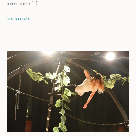
rôles entre […]
13/02
Lire la suite
–
THÉÂTRE
&
MUSIQUE
Le
chemin
des
épinettes