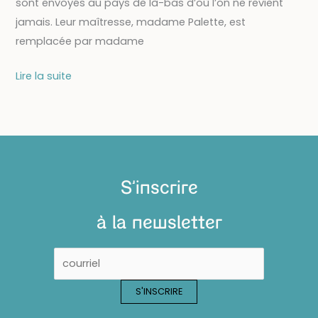
sont envoyés au pays de là-bas d’où l’on ne revient
jamais. Leur maîtresse, madame Palette, est
remplacée par madame
19/02
Lire la suite
–
SPECTACLE
MUSICAL
JEUNE
PUBLIC
S'inscrire
:
La
à la newsletter
révolte
des
couleurs