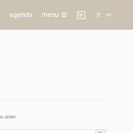
agenda
menu
fr
en
s aider.
Search Button