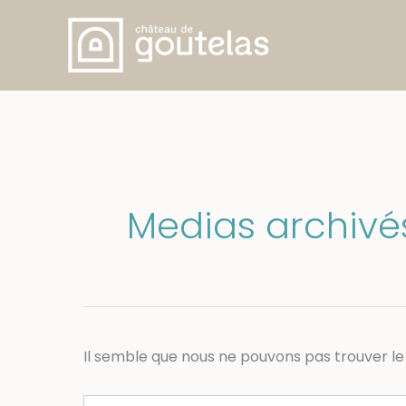
Aller
au
contenu
Medias archivé
Il semble que nous ne pouvons pas trouver l
Search