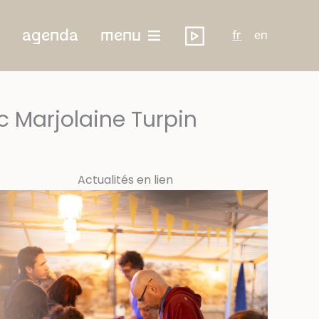
agenda
menu
fr
en
ec Marjolaine Turpin
Actualités en lien