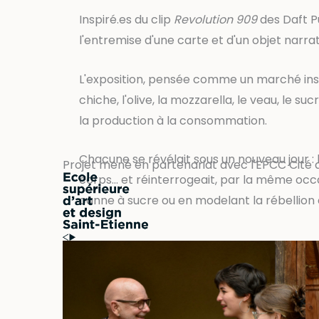
Inspiré.es du clip
Revolution 909
des Daft P
l'entremise d'une carte et d'un objet narra
L'exposition, pensée comme un marché insol
chiche, l'olive, la mozzarella, le veau, le su
la production à la consommation.
Chacune se révélait sous un nouveau jour :
Projet mené en partenariat avec l'EPCC Cité d
corps… et réinterrogeait, par la même occa
canne à sucre ou en modelant la rébellion 