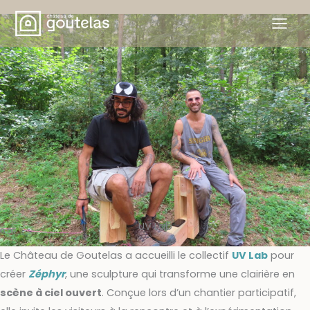
Aller
au
contenu
UV Lab
© DR
Le Château de Goutelas a accueilli le collectif
UV Lab
pour
créer
Zéphyr
, une sculpture qui transforme une clairière en
scène à ciel ouvert
. Conçue lors d’un chantier participatif,