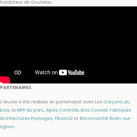
fondateur de Goutelas.
PARTENAIRES
L'œuvre a été réalisée en partenariat avec
Les
Garçons du
bois
, la
MFR du parc
,
Alpes Contrôle
,
Bois Conseil
,
Fabriques
Architectures Paysages
,
Fibois42
et
Bricomarché Boën-sur-
Lignon
.