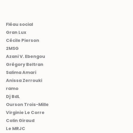
Fléau social
Gran Lux
Cécile Pierson
2MSG
Azani V. Ebengou
Grégory Beltran
Salima Amari
Anissa Zerrouki
ramo
Dj BdL
Ourson Trois-Mille
Virginie Le Corre
Colin Giraud
Le MRJC