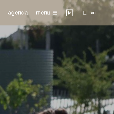
agenda
menu
fr
en