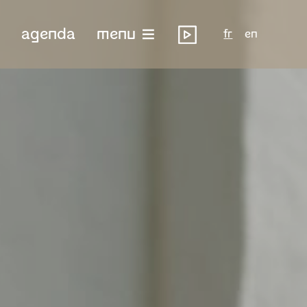
agenda
menu
fr
en