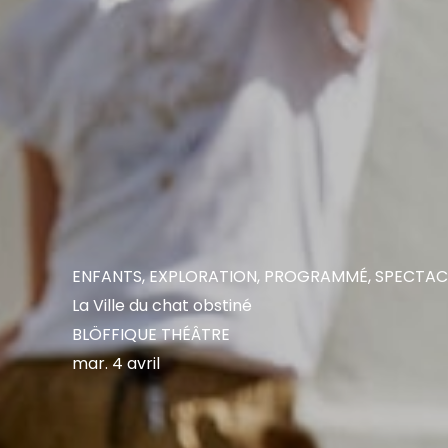
ENFANTS
,
EXPLORATION
,
PROGRAMMÉ
,
SPECTAC
La Ville du chat obstiné
BLÖFFIQUE THÉÂTRE
mar. 4 avril