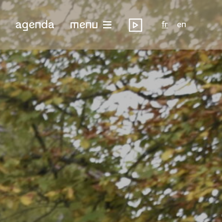
agenda
menu
fr
en