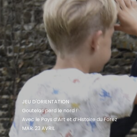
JEU D'ORIENTATION
Goutelas perd le nord !
Avec le Pays d’Art et d’Histoire du Forez
MAR. 23 AVRIL