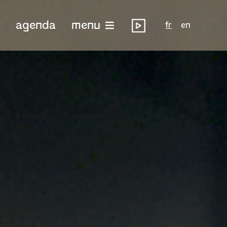
agenda
menu
fr
en