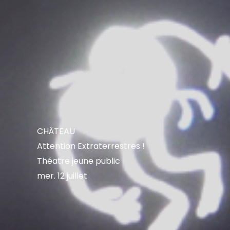
CHÂTEAU
Attention Extraterrestres !
Théatre jeune public
mer. 12 juillet