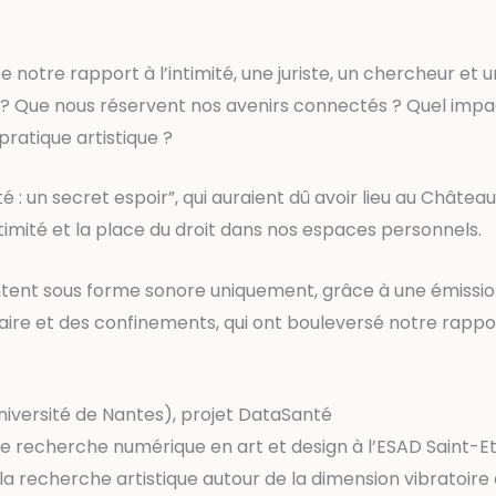
e notre rapport à l’intimité, une juriste, un chercheur et u
? Que nous réservent nos avenirs connectés ? Quel impact
pratique artistique ?
ité : un secret espoir”, qui auraient dû avoir lieu au Chât
timité et la place du droit dans nos espaces personnels.
entent sous forme sonore uniquement, grâce à une émissio
taire et des confinements, qui ont bouleversé notre rapport
iversité de Nantes), projet DataSanté
 de recherche numérique en art et design à l’ESAD Saint-E
la recherche artistique autour de la dimension vibratoire d