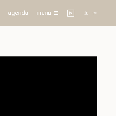
agenda
menu
fr
en