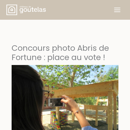
Aller
au
contenu
Concours photo Abris de
Fortune : place au vote !