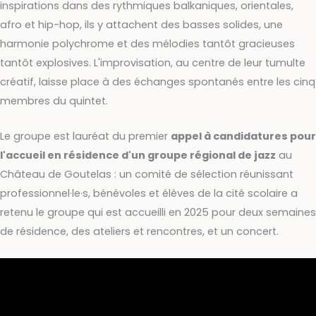
inspirations dans des rythmiques balkaniques, orientales,
afro et hip-hop, ils y attachent des basses solides, une
harmonie polychrome et des mélodies tantôt gracieuses
tantôt explosives. L'improvisation, au centre de leur tumulte
créatif, laisse place à des échanges spontanés entre les cinq
membres du quintet.
Le groupe est lauréat du premier
appel à candidatures pour
l'accueil en résidence d'un groupe régional de jazz
au
Château de Goutelas : un comité de sélection réunissant
professionnel·le·s, bénévoles et élèves de la cité scolaire a
retenu le groupe qui est accueilli en 2025 pour deux semaines
de résidence, des ateliers et rencontres, et un concert.