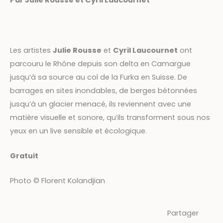
Par Julie Rousse et Cyril Laucournet
Les artistes
Julie Rousse
et
Cyril Laucournet
ont
parcouru le Rhône depuis son delta en Camargue
jusqu’à sa source au col de la Furka en Suisse. De
barrages en sites inondables, de berges bétonnées
jusqu’à un glacier menacé, ils reviennent avec une
matière visuelle et sonore, qu’ils transforment sous nos
yeux en un live sensible et écologique.
Gratuit
Photo © Florent Kolandjian
Partager