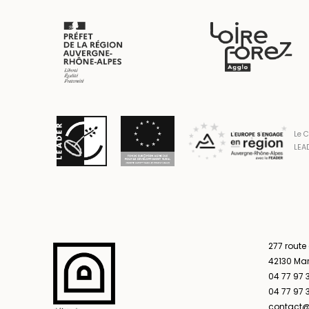
Le C
LEAD
277 route
42130 Ma
04 77 97 
04 77 97 3
contact@