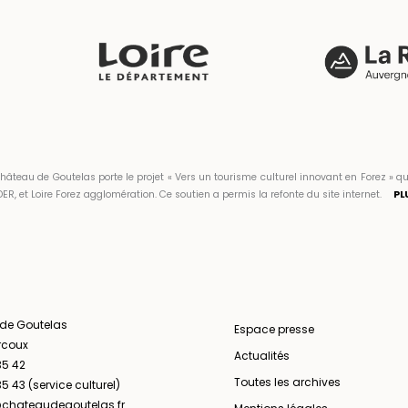
hâteau de Goutelas porte le projet « Vers un tourisme culturel innovant en Forez 
ER, et Loire Forez agglomération. Ce soutien a permis la refonte du site internet.
PL
 de Goutelas
Espace presse
rcoux
Actualités
35 42
Toutes les archives
5 43 (service culturel)
chateaudegoutelas.fr