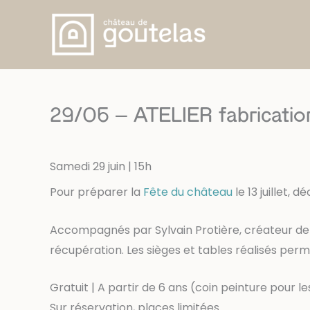
Aller
au
contenu
29/06 – ATELIER fabrication
Samedi 29 juin | 15h
Pour préparer la
Fête du château
le 13 juillet,
Accompagnés par Sylvain Protière, créateur de m
récupération. Les sièges et tables réalisés permett
Gratuit | A partir de 6 ans (coin peinture pour l
Sur réservation, places limitées