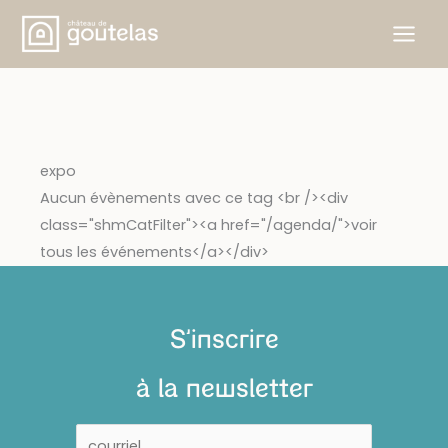
Aller
au
contenu
expo
Aucun évènements avec ce tag <br /><div
class="shmCatFilter"><a href="/agenda/">voir
tous les événements</a></div>
S'inscrire
à la newsletter