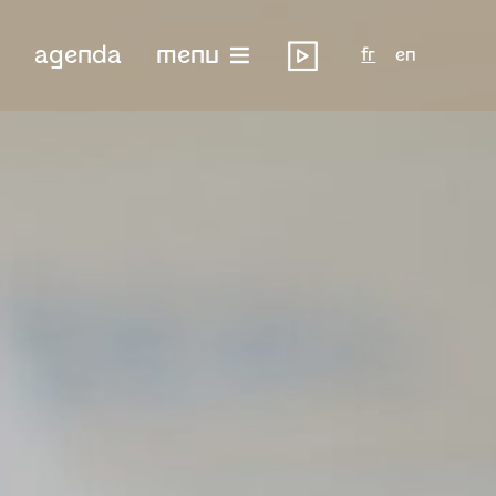
agenda
menu
fr
en