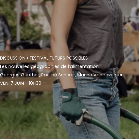
DISCUSSION
• FESTIVAL FUTURS POSSIBLES
Les nouvelles géographies de l’alimentation
Georges Günther, Pauline Scherer, Marine Vandeventer
VEN. 7 JUIN - 10H30