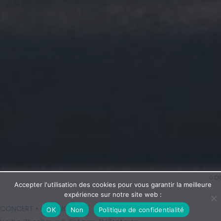
© DR
Accepter l'utilisation des cookies pour vous garantir la meilleure
expérience sur notre site web :
CONCERT
• CLASSIQUE
OK
Non
Politique de confidentialité